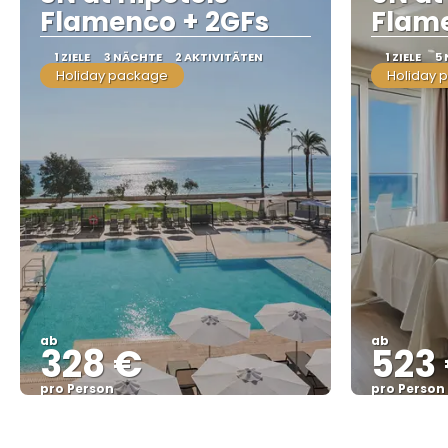
Flamenco + 2GFs
Flame
1 ZIELE
3 NÄCHTE
2 AKTIVITÄTEN
1 ZIELE
5
Holiday package
Holiday 
ab
ab
328 €
523
pro Person
pro Person
Sehen