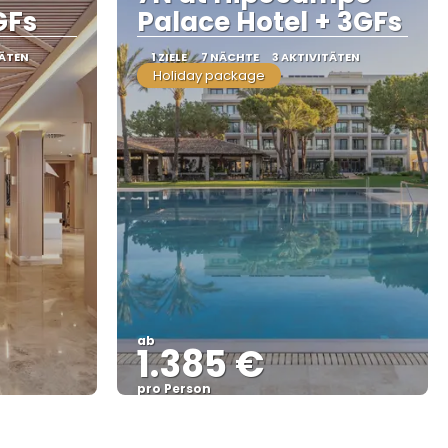
GFs
Palace Hotel + 3GFs
TÄTEN
1 ZIELE
7 NÄCHTE
3 AKTIVITÄTEN
Holiday package
ab
1.385 €
pro Person
Sehen