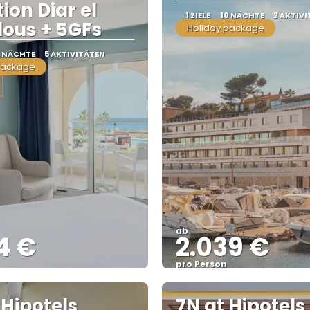
ion Diar el
1 ZIELE
10 NÄCHTE
2 AKTIV
ous + 5GFs
Holiday package
0 NÄCHTE
5 AKTIVITÄTEN
package
ab
4 €
2.039 €
pro Person
Sehen
Sehen
 Hipotels
7N at Hipotels