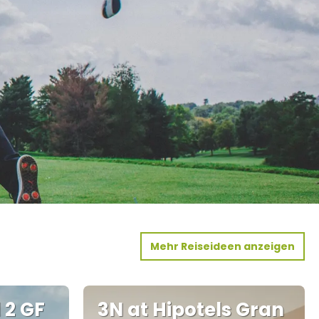
Mehr Reiseideen anzeigen
 2 GF
3N at Hipotels Gran