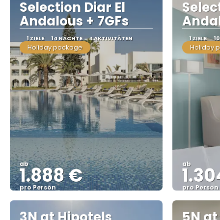
Selection Diar El
Select
Andalous + 7GFs
Andal
1 ZIELE
14 NÄCHTE
4 AKTIVITÄTEN
1 ZIELE
1
Holiday package
Holiday 
ab
ab
1.888 €
1.30
pro Person
pro Person
Sehen
3N at Hipotels
5N at