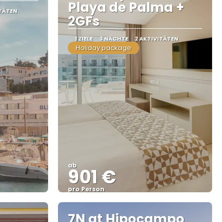
Playa de Palma +
ITÄTEN
2GFs
1 ZIELE
3 NÄCHTE
2 AKTIVITÄTEN
Holiday package
ab
901 €
pro Person
Sehen
7N at Hipocampo