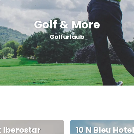
Golf & More
Golfurlaub
t Iberostar
10 N Bleu Hotel