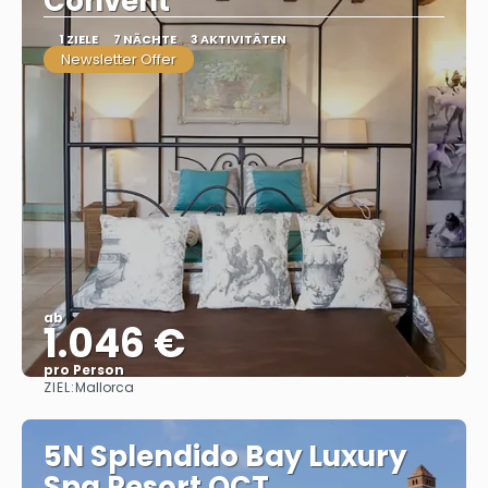
Convent
1 ZIELE
7 NÄCHTE
3 AKTIVITÄTEN
Newsletter Offer
ab
1.046 €
pro Person
ZIEL:
Mallorca
Sehen
5N Splendido Bay Luxury
Spa Resort OCT