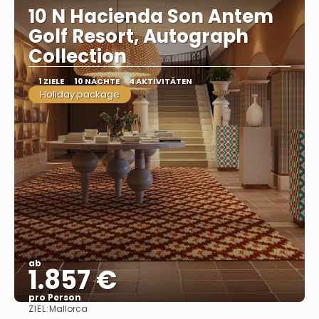
10 N Hacienda Son Antem
Golf Resort, Autograph
Collection
1 ZIELE
10 NÄCHTE
4 AKTIVITÄTEN
Holiday package
ab
1.857 €
pro Person
ZIEL:
Mallorca
Sehen