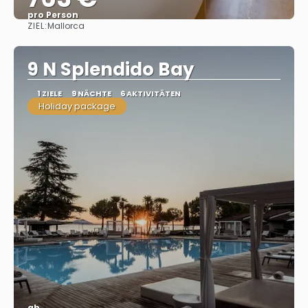
pro Person
ZIEL:
Mallorca
Sehen
9 N Splendido Bay
1 ZIELE
9 NÄCHTE
6 AKTIVITÄTEN
Holiday package
ab