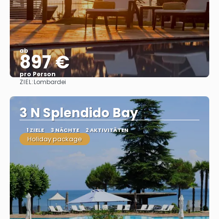
ab
897 €
pro Person
ZIEL:
Lombardei
Sehen
3 N Splendido Bay
1 ZIELE
3 NÄCHTE
2 AKTIVITÄTEN
Holiday package