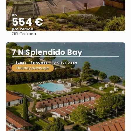
ab
554 €
pro Person
ZIEL:
Toskana
Sehen
7 N Splendido Bay
1 ZIELE
7 NÄCHTE
4 AKTIVITÄTEN
Holiday package