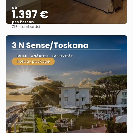
ab
1.397 €
pro Person
ZIEL:
Lombardei
Sehen
3 N Sense/Toskana
1 ZIELE
3 NÄCHTE
1 AKTIVITÄT
Holiday package