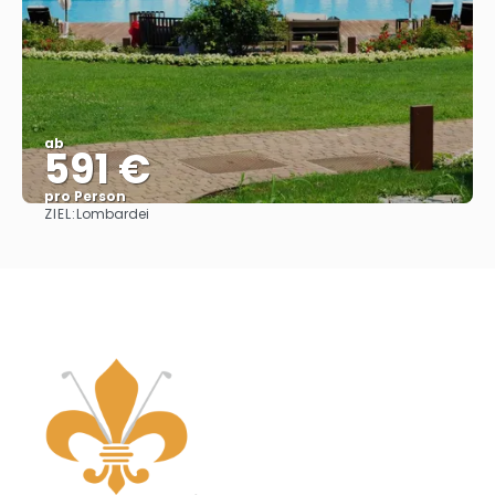
ab
591 €
pro Person
ZIEL:
Lombardei
Sehen