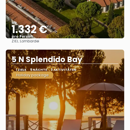
ab
1.332 €
pro Person
ZIEL:
Lombardei
Sehen
5 N Splendido Bay
1 ZIELE
5 NÄCHTE
3 AKTIVITÄTEN
Holiday package