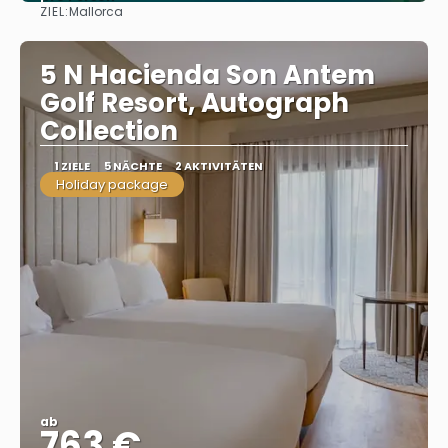
ZIEL:
Mallorca
Sehen
5 N Hacienda Son Antem
Golf Resort, Autograph
Collection
1 ZIELE
5 NÄCHTE
2 AKTIVITÄTEN
Holiday package
ab
763 €