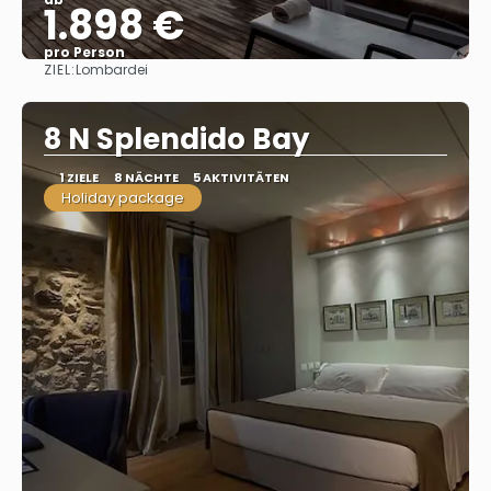
1.898 €
pro Person
ZIEL:
Lombardei
Sehen
8 N Splendido Bay
1 ZIELE
8 NÄCHTE
5 AKTIVITÄTEN
Holiday package