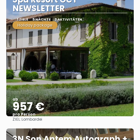
NEWSLETTER
1 ZIELE
5 NÄCHTE
3 AKTIVITÄTEN
Holiday package
ab
957 €
pro Person
ZIEL:
Lombardei
Sehen
3N Son Antem Autograph +