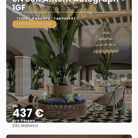
1GF
1 ZIELE
3 NÄCHTE
1 AKTIVITÄT
Holiday package
ab
437 €
pro Person
ZIEL:
Mallorca
Sehen