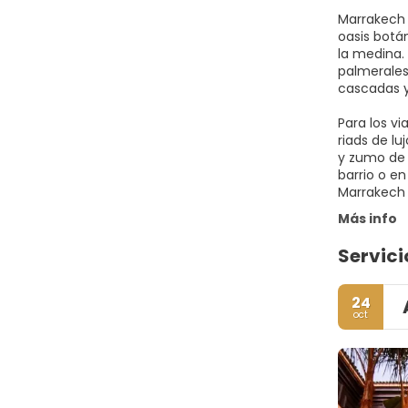
Marrakech 
oasis botá
la medina.
palmerales 
cascadas y
Para los v
riads de lu
y zumo de 
barrio o en
Marrakech 
Más info
Servici
24
oct