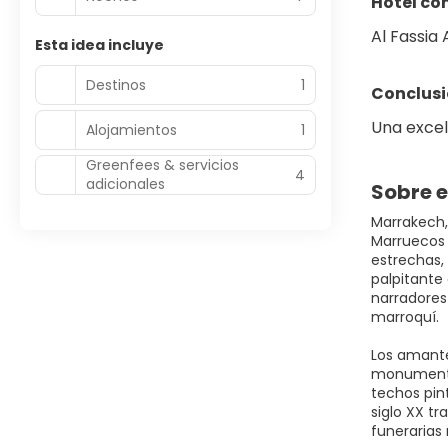
Hotel co
Al Fassia 
Esta idea incluye
Destinos
1
Conclus
Una excel
Alojamientos
1
Greenfees & servicios
4
adicionales
Sobre e
Marrakech,
Marruecos 
estrechas,
palpitante 
narradores
marroquí.
Los amante
monumento 
techos pin
siglo XX tr
funerarias