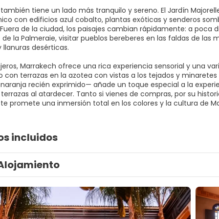
también tiene un lado más tranquilo y sereno. El Jardín Majorell
nico con edificios azul cobalto, plantas exóticas y senderos som
 Fuera de la ciudad, los paisajes cambian rápidamente: a poca 
de la Palmeraie, visitar pueblos bereberes en las faldas de las 
 llanuras desérticas.
iajeros, Marrakech ofrece una rica experiencia sensorial y una 
jo con terrazas en la azotea con vistas a los tejados y minarete
naranja recién exprimido— añade un toque especial a la experie
 terrazas al atardecer. Tanto si vienes de compras, por su histo
te promete una inmersión total en los colores y la cultura de M
os incluidos
Alojamiento