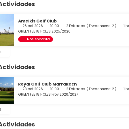
 podrás aprovechar prestaciones como servicio de transporte al
Actividades
to sin asistencia gratuito.
Amelkis Golf Club
26 oct 2026
10:00
2 Entradas
(
Erwachsene: 2
)
1 h
GREEN FEE 18 HOLES 2025/2026
Nos encanta
s
Actividades
Royal Golf Club Marrakech
28 oct 2026
10:00
2 Entradas
(
Erwachsene: 2
)
1 h
GREEN FEE 18 HOLES Prov 2026/2027
s
Actividades