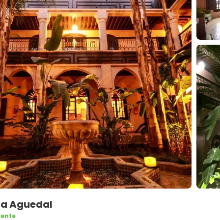
sia Aguedal
lente