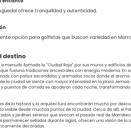
n encanto
Aguedal ofrece tranquilidad y autenticidad.
ión
ente opción para golfistas que buscan variedad en Marr
l destino
 a menudo llamada la "Ciudad Roja" por sus muros y edificios de
que fusiona tradiciones ancestrales con energía moderna. En su
 riads con patios escondidos y animados zocos donde el aroma de
de la ciudad se siente con mayor intensidad en la plaza Jemaa el-
 y puestos de comida se apoderan cada noche, transformando el e
s de la historia y la arquitectura encontrarán mucho por descub
visible desde muchos puntos de la ciudad. Cerca de allí, el Pala
tados y jardines serenos que evocan el pasado real de Marrakech
as permanecer selladas durante siglos, ofrecen una visión de la 
 ricamente decoradas.