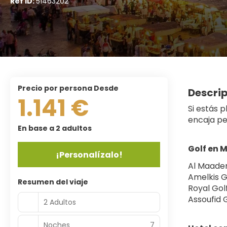
Ref ID:
51463202
precio por persona Desde
Descri
1.141 €
Si estás 
encaja pe
En base a 2 adultos
Golf en 
¡Personalízalo!
Al Maaden
Amelkis G
Resumen del viaje
Royal Gol
Assoufid 
2 Adultos
Noches
7