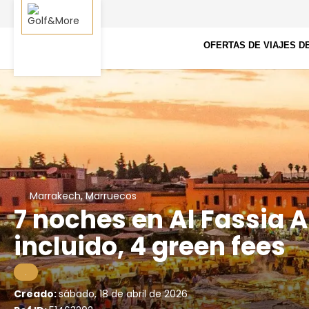
OFERTAS DE VIAJES D
Marrakech, Marruecos
7 noches en Al Fassia
incluido, 4 green fees
.
Creado:
sábado, 18 de abril de 2026