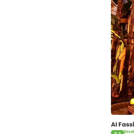
Al Fas
Exce
9,7