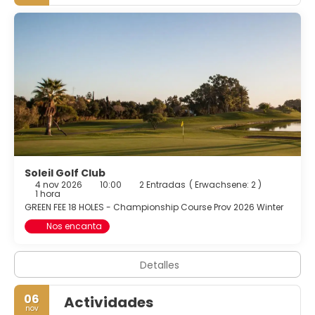
disponible 24 horas y aparcamiento sin asistencia
gratuito.
Soleil Golf Club
4 nov 2026
10:00
2 Entradas
(
Erwachsene: 2
)
1 hora
GREEN FEE 18 HOLES - Championship Course Prov 2026 Winter
Nos encanta
Detalles
06
Actividades
nov