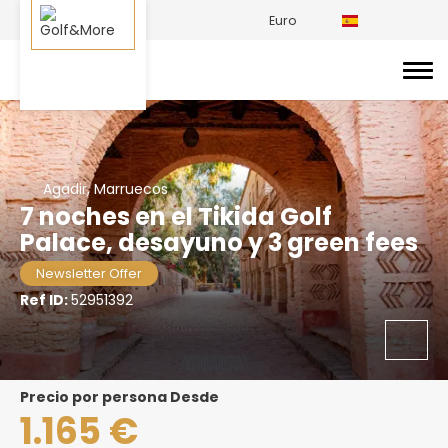
Euro
Agadir, Marruecos
7 noches en el Tikida Golf
Palace, desayuno y 3 green fees
Newsletter Offer
Ref ID:
52951392
precio por persona Desde
1.165 €