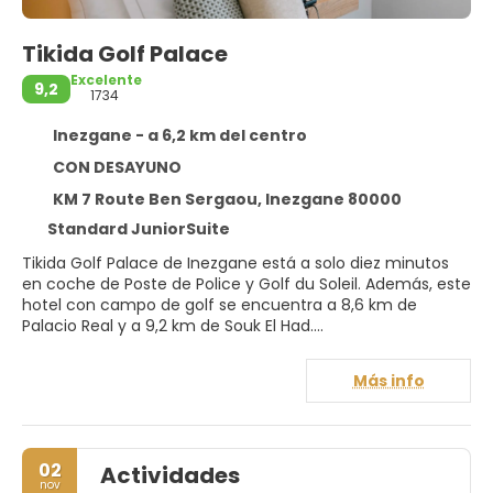
Tikida Golf Palace
Excelente
9,2
1734
Inezgane - a 6,2 km del centro
CON DESAYUNO
KM 7 Route Ben Sergaou, Inezgane 80000
Standard JuniorSuite
Tikida Golf Palace de Inezgane está a solo diez minutos
en coche de Poste de Police y Golf du Soleil. Además, este
hotel con campo de golf se encuentra a 8,6 km de
Palacio Real y a 9,2 km de Souk El Had.
Para un relax sin igual, nada como una visita al spa, que
Más info
ofrece masajes, tratamientos corporales y tratamientos
faciales. Mientras el golfista de la familia se divierte en el
campo de golf, el resto de la familia puede disfrutar de
las demás instalaciones, que incluyen una piscina al aire
02
Actividades
libre y una piscina cubierta. Encontrarás también
nov