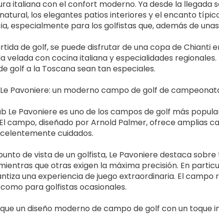
ura italiana con el confort moderno. Ya desde la llegada se
 natural, los elegantes patios interiores y el encanto típi
ia, especialmente para los golfistas que, además de unas c
rtida de golf, se puede disfrutar de una copa de Chianti en
la velada con cocina italiana y especialidades regionale
 de golf a la Toscana sean tan especiales.
 Le Pavoniere: un moderno campo de golf de campeonat
lub Le Pavoniere es uno de los campos de golf más popular
 El campo, diseñado por Arnold Palmer, ofrece amplias ca
xcelentemente cuidados.
unto de vista de un golfista, Le Pavoniere destaca sobre t
mientras que otras exigen la máxima precisión. En particul
ntiza una experiencia de juego extraordinaria. El campo 
como para golfistas ocasionales.
que un diseño moderno de campo de golf con un toque in