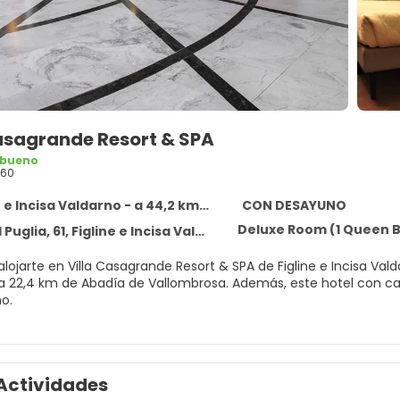
Casagrande Resort & SPA
 bueno
060
e Incisa Valdarno - a 44,2 km del centro
CON DESAYUNO
Deluxe Room (1 Queen B
uglia, 61, Figline e Incisa Valdarno 50063
alojarte en Villa Casagrande Resort & SPA de Figline e Incisa Val
ía de Vallombrosa. Además, este hotel con campo de golf se encuentra a 38,6 km de Cruz Croce del
o.
ax sin igual, nada como una visita al spa, que ofrece masajes, t
aquí tienes para elegir, con instalaciones recreativas como una 
 también conexión a Internet wifi gratis, servicios de conserjerí
Actividades