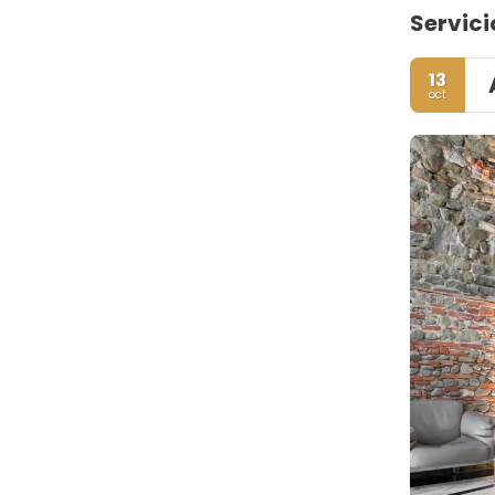
Servici
13
oct