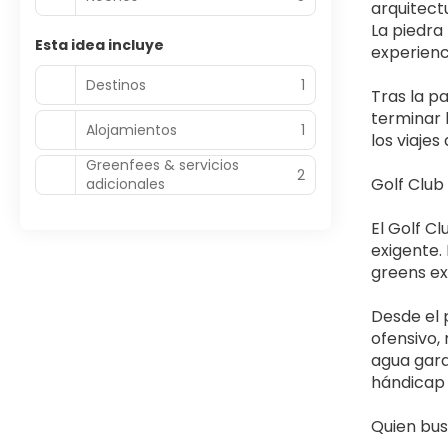
arquitect
La piedra
Esta idea incluye
experienc
Destinos
1
Tras la pa
terminar 
Alojamientos
1
los viajes
Greenfees & servicios
2
Golf Club
adicionales
El Golf C
exigente.
greens e
Desde el p
ofensivo, 
agua gara
hándicap 
Quien bus