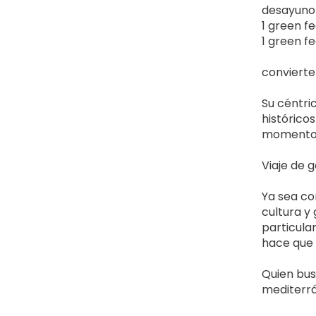
desayuno 
1 green f
1 green fe
convierte 
Su céntric
históricos
momentos
Viaje de g
Ya sea co
cultura y
particula
hace que 
Quien busq
mediterrán