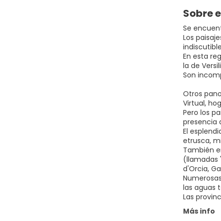
Sobre e
Se encuentr
Los paisaj
indiscutibl
En esta re
la de Versi
Son incomp
Otros pano
Virtual, h
Pero los p
presencia 
El esplendi
etrusca, m
También enc
(llamadas 
d'Orcia, G
Numerosas 
las aguas 
Las provinc
Más info