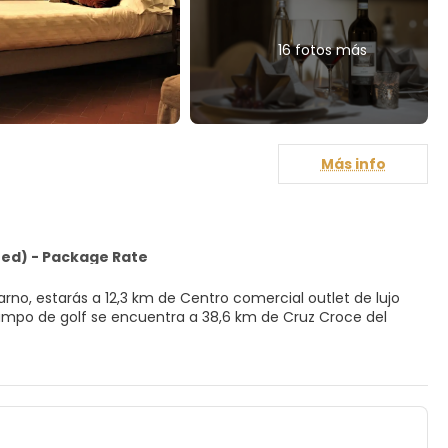
16 fotos más
Más info
ed) - Package Rate
darno, estarás a 12,3 km de Centro comercial outlet de lujo
ratamientos corporales y tratamientos faciales. Si quieres
bodega, un centro de bienestar y una piscina cubierta.
a y servicio de cuidado infantil (de pago).