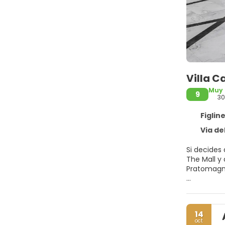
Villa 
Muy
9
3
Figline 
Via del P
Si decides 
The Mall y a 22,4 km de Abad
Pratomagn
Para un rel
divertirte 
Encontrarás
14
oct