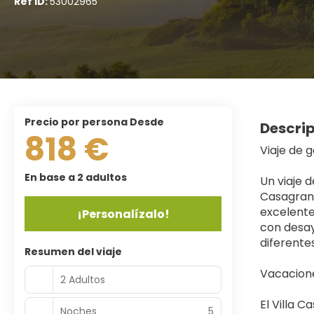
Ref ID:
53002965
precio por persona Desde
Descri
818 €
Viaje de 
En base a 2 adultos
Un viaje d
Casagrand
excelente
¡Personalízalo!
con desay
diferente
Resumen del viaje
Vacacione
2 Adultos
El Villa 
Noches
5