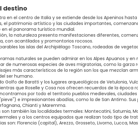
l destino
a en el centro de Italia y se extiende desde los Apeninos hasta 
es, el patrimonio artístico y las ciudades importantes, comenza
e en el panorama turístico mundial.
gión, la naturaleza presenta manifestaciones diferentes, comen
lia, con acantilados y promontorios rocosos.
arables las islas del Archipiélago Toscano, rodeadas de vegetac
ramas naturales se pueden admirar en los Alpes Apuanos y en mu
ogar de numerosas especies de aves migratorias, como la garza r
aisajes más característicos de la región son los que mezclan arm
del ser humano.
do Golfo de Baratti y los lugares arqueológicos de Vetulonia, Vulci
ientras que Roselle y Cosa nos ofrecen recuerdos de la época 
ontramos por todo el territorio pueblos medievales, ciudades ricas
"pieve") e impresionantes abadías, como la de San Antimo. Sus pe
arfagnana, Chianti y Maremma.
son también las localidades termales: Montecatini, Saturnia,
termales y a los centros equipados que realizan todo tipo de tr
ias son: Florencia (capital), Arezzo, Grosseto, Livorno, Lucca, Mass