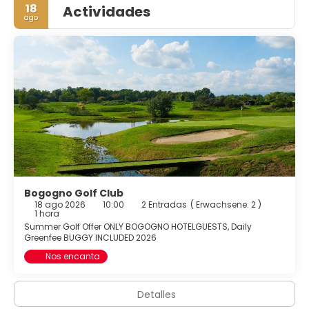
18
Actividades
ago
Bogogno Golf Club
18 ago 2026
10:00
2 Entradas
(
Erwachsene: 2
)
1 hora
Summer Golf Offer ONLY BOGOGNO HOTELGUESTS, Daily
Greenfee BUGGY INCLUDED 2026
Nos encanta
Detalles