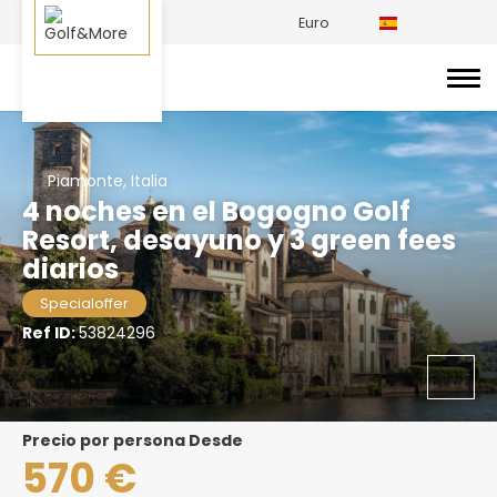
Euro
Piamonte, Italia
4 noches en el Bogogno Golf
Resort, desayuno y 3 green fees
diarios
Specialoffer
Ref ID:
53824296
precio por persona Desde
570 €