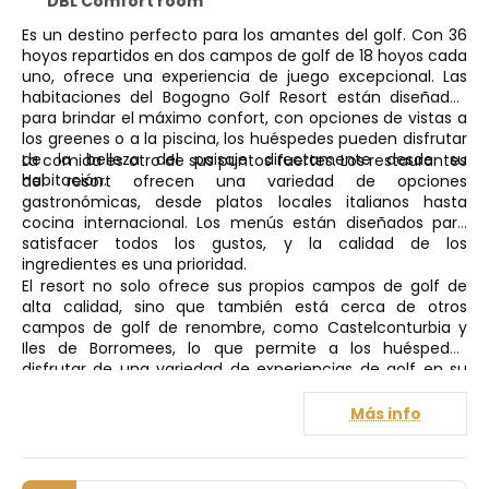
DBL Comfort room
Es un destino perfecto para los amantes del golf. Con 36
hoyos repartidos en dos campos de golf de 18 hoyos cada
uno, ofrece una experiencia de juego excepcional. Las
habitaciones del Bogogno Golf Resort están diseñadas
para brindar el máximo confort, con opciones de vistas a
los greenes o a la piscina, los huéspedes pueden disfrutar
de la belleza del paisaje directamente desde su
La comida es otro de sus puntos fuertes. Los restaurantes
habitación.
del resort ofrecen una variedad de opciones
gastronómicas, desde platos locales italianos hasta
cocina internacional. Los menús están diseñados para
satisfacer todos los gustos, y la calidad de los
ingredientes es una prioridad.
El resort no solo ofrece sus propios campos de golf de
alta calidad, sino que también está cerca de otros
campos de golf de renombre, como Castelconturbia y
Iles de Borromees, lo que permite a los huéspedes
disfrutar de una variedad de experiencias de golf en su
estancia.
Más info