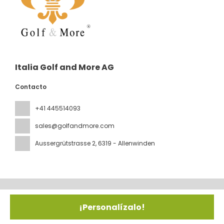
Italia Golf and More AG
Contacto
+41 445514093
sales@golfandmore.com
Aussergrütstrasse 2
, 6319 - Allenwinden
Todos los derechos reservados IGM © 2026
Política de
privacidad
¡Personalízalo!