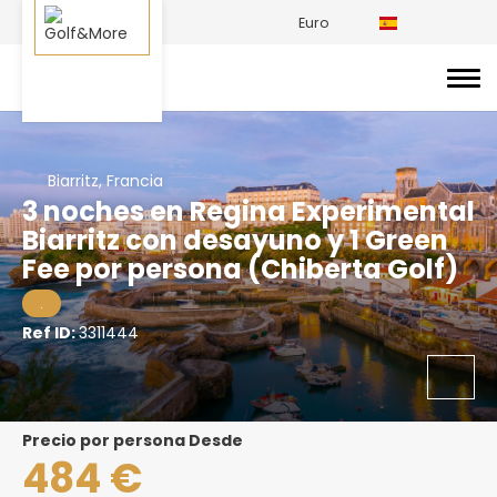
Euro
Biarritz, Francia
3 noches en Regina Experimental
Biarritz con desayuno y 1 Green
Fee por persona (Chiberta Golf)
.
Ref ID:
3311444
precio por persona Desde
484 €