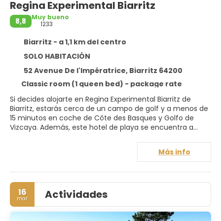
Regina Experimental Biarritz
Muy bueno
8,8
1233
Biarritz - a 1,1 km del centro
SOLO HABITACIÓN
52 Avenue De l'Impératrice, Biarritz 64200
Classic room (1 queen bed) - package rate
Si decides alojarte en Regina Experimental Biarritz de
Biarritz, estarás cerca de un campo de golf y a menos de
15 minutos en coche de Côte des Basques y Golfo de
Vizcaya. Además, este hotel de playa se encuentra a
0,3 km de Faro de Biarritz y a 0,5 km de Playa de Miramar.
Más info
Para un relax sin igual, nada como una visita al spa, que
ofrece masajes, tratamientos corporales y tratamientos
faciales. Si quieres divertirte aquí tienes para elegir, con
instalaciones recreativas como una piscina al aire libre,
16
Actividades
baño turco y gimnasio. Otros servicios de este hotel de
mar
estilo art decó incluyen conexión a Internet wifi gratis,
servicios de conserjería y servicio de cuidado infantil (de