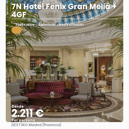
7N Hotel Fenix Gran Meliá +
4GF
1 DESTINOS
7 NOCHES
4 ACTIVIDADES
.
Desde
2.211 €
Por persona
DESTINO:
Madrid (Provincia)
Ver