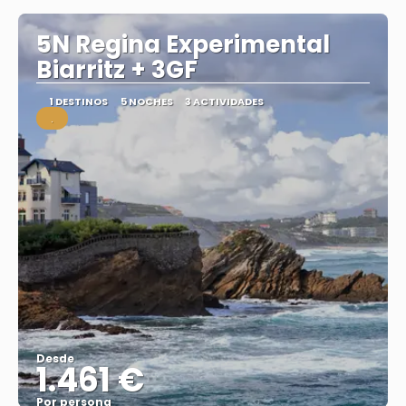
5N Regina Experimental
Biarritz + 3GF
1 DESTINOS
5 NOCHES
3 ACTIVIDADES
.
Desde
1.461 €
Por persona