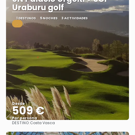
Uraburu golf
1 DESTINOS
5 NOCHES
3 ACTIVIDADES
.
Desde
509 €
Por persona
DESTINO:
Costa Vasca
Ver