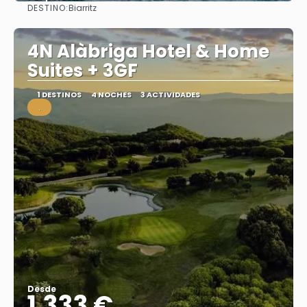
DESTINO:
Biarritz
Ver
4N Alàbriga Hotel & Home
Suites + 3GF
1 DESTINOS
4 NOCHES
3 ACTIVIDADES
.
Desde
1.333 €