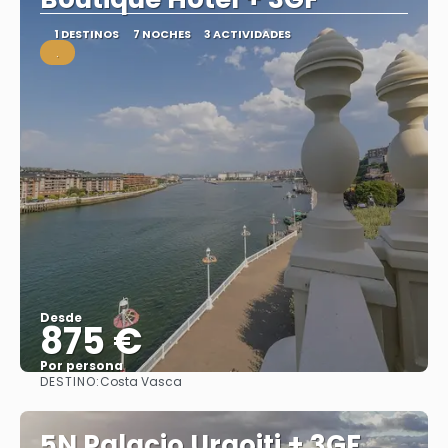
1 DESTINOS
7 NOCHES
3 ACTIVIDADES
.
Desde
875 €
Por persona
DESTINO:
Costa Vasca
Ver
5N Palacio Urgoiti + 3GF