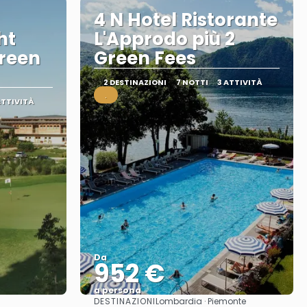
4 N Hotel Ristorante
ht
L'Approdo più 2
reen
Green Fees
2 DESTINAZIONI
7 NOTTI
3 ATTIVITÀ
.
ATTIVITÀ
Da
952 €
a persona
DESTINAZIONI
Lombardia · Piemonte