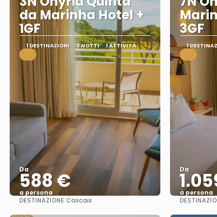
3N Onyria Quinta
7N On
da Marinha Hotel +
Marin
1GF
3GF
1 DESTINAZIONI
3 NOTTI
1 ATTIVITÀ
1 DESTINA
.
.
Da
Da
588 €
1.05
a persona
a persona
DESTINAZIONE:
DESTINAZIO
Cascais
Vedere