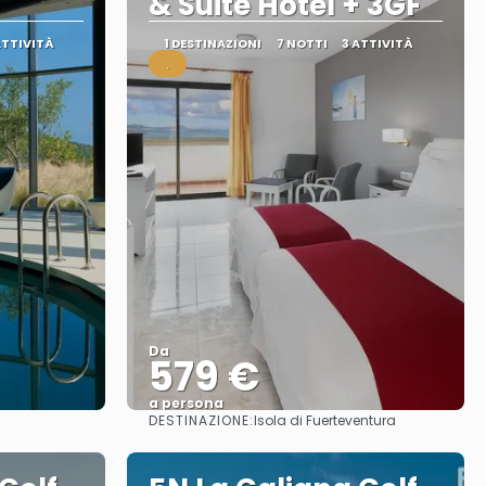
& Suite Hotel + 3GF
ATTIVITÀ
1 DESTINAZIONI
7 NOTTI
3 ATTIVITÀ
.
Da
579 €
a persona
DESTINAZIONE:
Isola di Fuerteventura
Vedere