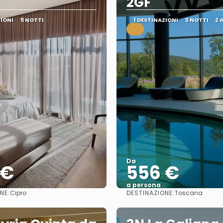
2GF
ZIONI
5 NOTTI
1 DESTINAZIONI
3 NOTTI
2 
.
Da
 €
556 €
a persona
NE:
DESTINAZIONE:
Cipro
Toscana
Vedere
Vedere