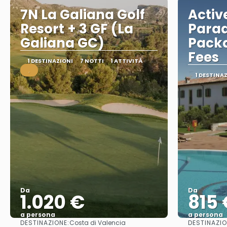
7N La Galiana Golf
Activ
Resort + 3 GF (La
Parad
Galiana GC)
Packa
Fees
1 DESTINAZIONI
7 NOTTI
1 ATTIVITÀ
.
1 DESTINA
Da
Da
1.020 €
815 
a persona
a persona
DESTINAZIONE:
DESTINAZIO
Costa di Valencia