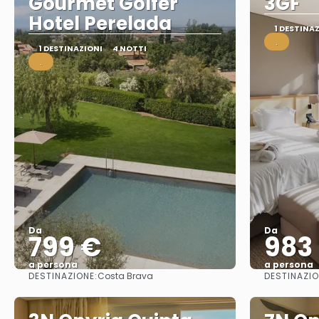
Gourmet Golfer
3GF
Hotel Perelada
1 DESTINA
.
1 DESTINAZIONI
4 NOTTI
.
Da
Da
799 €
983
a persona
a persona
DESTINAZIONE:
DESTINAZIO
Costa Brava
Vedere