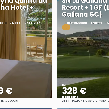
yria Quinta da
3N La Galiana 
ha Hotel +
Resort + 1 GF (
Galiana GC)
ZIONI
7 NOTTI
3 ATTIVITÀ
1 DESTINAZIONI
3 NOTTI
1 
.
Da
9 €
328 €
a persona
NE:
DESTINAZIONE:
Cascais
Costa di Valen
Vedere
Vedere