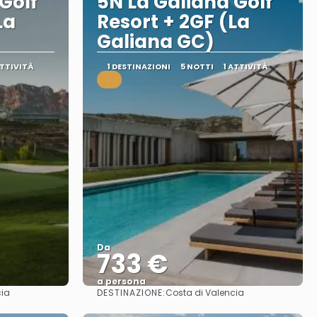
Golf
5N La Galiana Golf
La
Resort + 2GF (La
Galiana GC)
ATTIVITÀ
1 DESTINAZIONI
5 NOTTI
1 ATTIVITÀ
.
Da
733 €
a persona
DESTINAZIONE:
cia
Costa di Valencia
Vedere