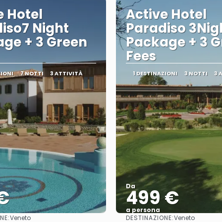
e Hotel
Active Hotel
iso7 Night
Paradiso 3Nig
ge + 3 Green
Package + 3 G
Fees
ZIONI
7 NOTTI
3 ATTIVITÀ
1 DESTINAZIONI
3 NOTTI
3 
Da
€
499 €
a persona
NE:
DESTINAZIONE:
Veneto
Veneto