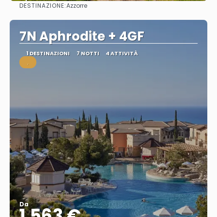
DESTINAZIONE:
Azzorre
Vedere
7N Aphrodite + 4GF
1 DESTINAZIONI
7 NOTTI
4 ATTIVITÀ
.
Da
1.563 €