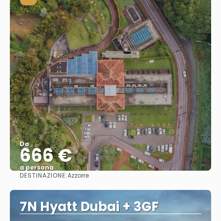
Da
666 €
a persona
DESTINAZIONE:
Azzorre
Vedere
7N Hyatt Dubai + 3GF