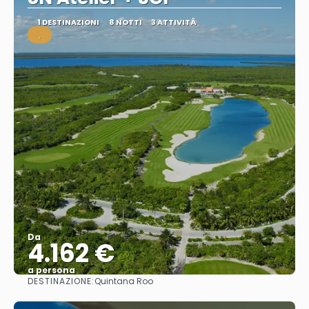
1 DESTINAZIONI
8 NOTTI
3 ATTIVITÀ
.
Da
4.162 €
a persona
DESTINAZIONE:
Quintana Roo
Vedere