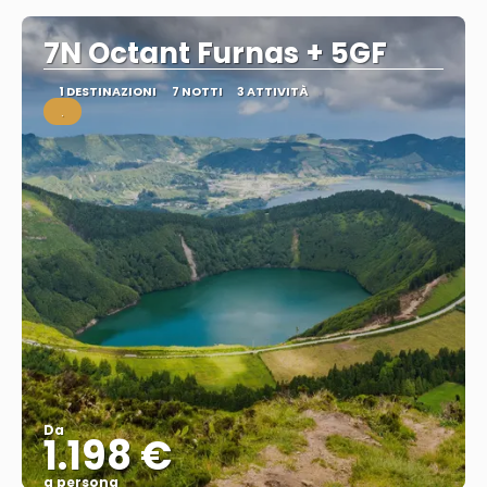
7N Octant Furnas + 5GF
1 DESTINAZIONI
7 NOTTI
3 ATTIVITÀ
.
Da
1.198 €
a persona