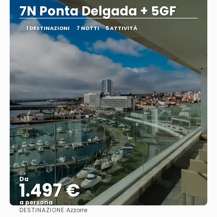
7N Ponta Delgada + 5GF
1 DESTINAZIONI
7 NOTTI
5 ATTIVITÀ
Da
1.497 €
a persona
DESTINAZIONE:
Azzorre
Vedere