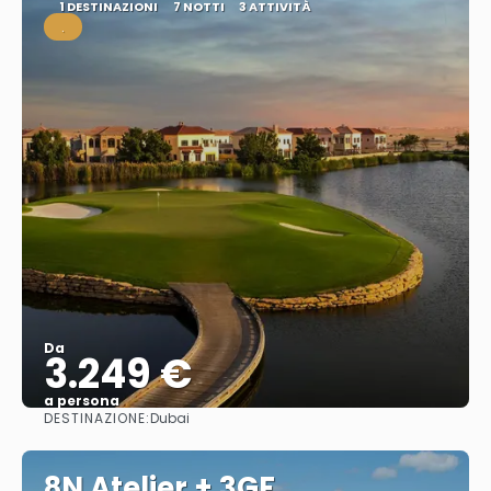
1 DESTINAZIONI
7 NOTTI
3 ATTIVITÀ
.
Da
3.249 €
a persona
DESTINAZIONE:
Dubai
Vedere
8N Atelier + 3GF