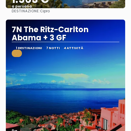
a persona
DESTINAZIONE:
Cipro
Vedere
7N The Ritz-Carlton
Abama + 3 GF
1 DESTINAZIONI
7 NOTTI
4 ATTIVITÀ
.
Da