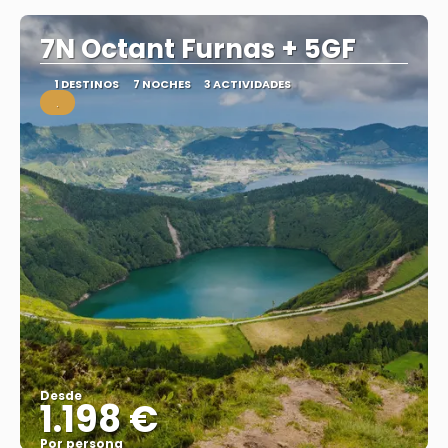
7N Octant Furnas + 5GF
1 DESTINOS
7 NOCHES
3 ACTIVIDADES
.
Desde
1.198 €
Por persona