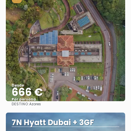
Desde
666 €
Por persona
DESTINO:
Azores
Ver
7N Hyatt Dubai + 3GF