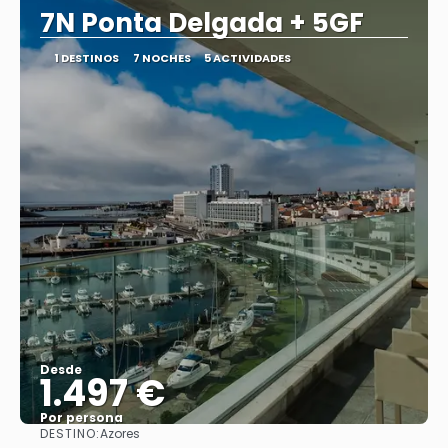
7N Ponta Delgada + 5GF
1 DESTINOS
7 NOCHES
5 ACTIVIDADES
Desde
1.497 €
Por persona
DESTINO:
Azores
Ver