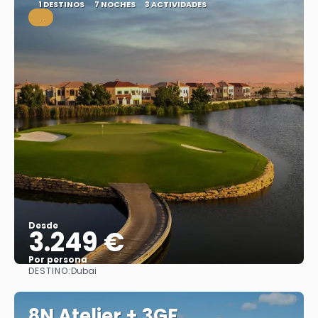
1 DESTINOS
7 NOCHES
3 ACTIVIDADES
.
Desde
3.249 €
Por persona
DESTINO:
Dubai
Ver
8N Atelier + 3GF