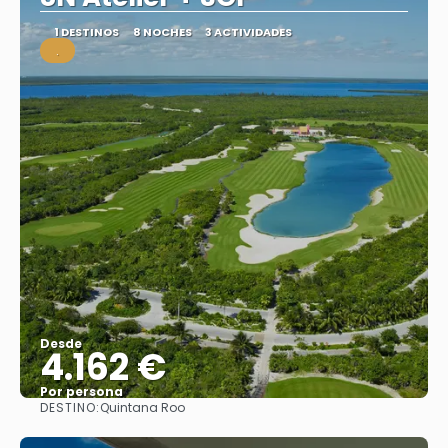
1 DESTINOS
8 NOCHES
3 ACTIVIDADES
.
Desde
4.162 €
Por persona
DESTINO:
Quintana Roo
Ver