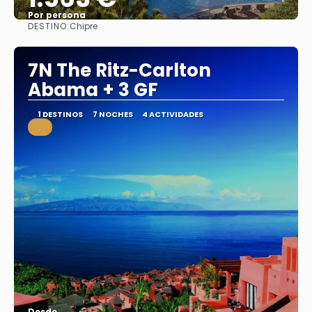
Por persona
DESTINO:
Chipre
Ver
7N The Ritz-Carlton
Abama + 3 GF
1 DESTINOS
7 NOCHES
4 ACTIVIDADES
.
Desde