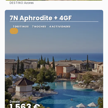
DESTINO:
Azores
Ver
7N Aphrodite + 4GF
1 DESTINOS
7 NOCHES
4 ACTIVIDADES
.
Desde
1.563 €