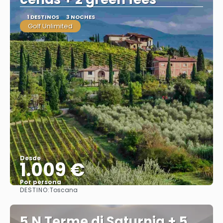
1 DESTINOS
3 NOCHES
Golf Unlimited
Desde
1.009 €
Por persona
DESTINO:
Toscana
Ver
5 N Terme di Saturnia + 5