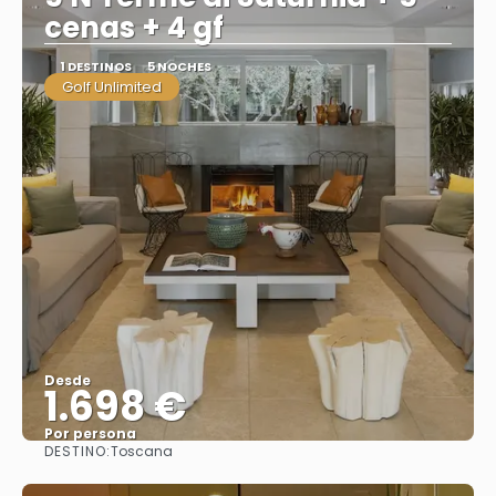
cenas + 4 gf
1 DESTINOS
5 NOCHES
Golf Unlimited
Desde
1.698 €
Por persona
DESTINO:
Toscana
Ver