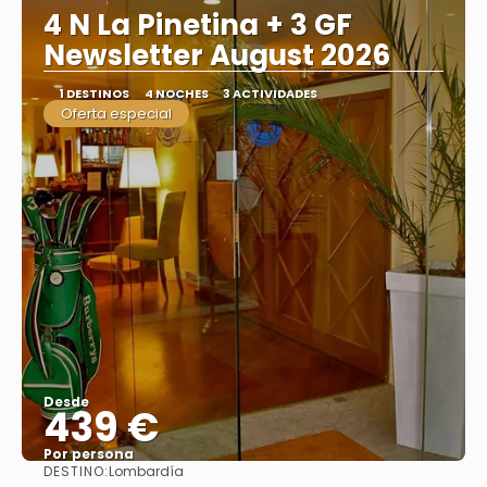
4 N La Pinetina + 3 GF
Newsletter August 2026
1 DESTINOS
4 NOCHES
3 ACTIVIDADES
Oferta especial
Desde
439 €
Por persona
DESTINO:
Lombardía
Ver