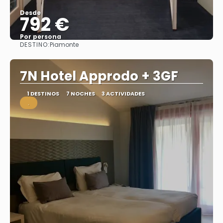
Desde
792 €
Por persona
DESTINO:
Piamonte
Ver
7N Hotel Approdo + 3GF
1 DESTINOS
7 NOCHES
3 ACTIVIDADES
.