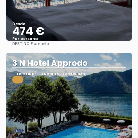
Desde
474 €
Por persona
DESTINO:
Piamonte
Ver
3 N Hotel Approdo
1 DESTINOS
3 NOCHES
1 ACTIVIDAD
.