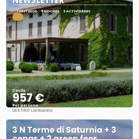
NEWSLETTER
1 DESTINOS
5 NOCHES
3 ACTIVIDADES
.
Desde
957 €
Por persona
DESTINO:
Lombardía
Ver
3 N Terme di Saturnia + 3
cenas + 2 green fees