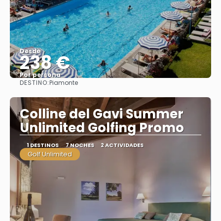
Desde
238 €
Por persona
DESTINO:
Piamonte
Ver
Colline del Gavi Summer
Unlimited Golfing Promo
1 DESTINOS
7 NOCHES
2 ACTIVIDADES
Golf Unlimited