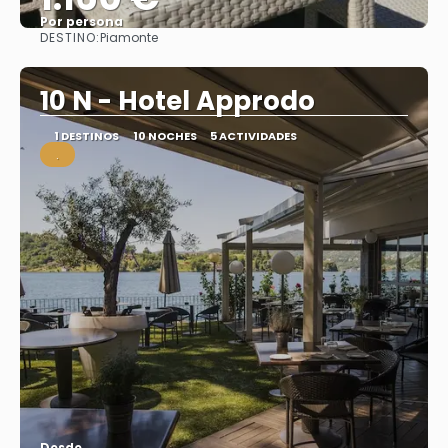
Por persona
DESTINO:
Piamonte
Ver
10 N - Hotel Approdo
1 DESTINOS
10 NOCHES
5 ACTIVIDADES
.
Desde