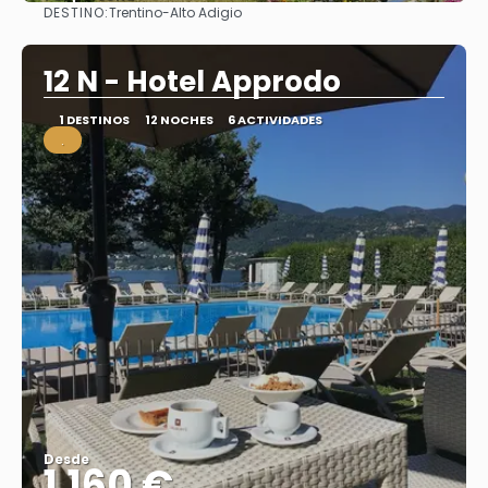
DESTINO:
Trentino-Alto Adigio
Ver
12 N - Hotel Approdo
1 DESTINOS
12 NOCHES
6 ACTIVIDADES
.
Desde
1.160 €