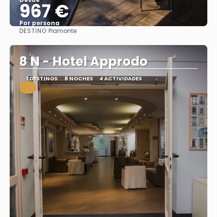
967 €
Por persona
DESTINO:
Piamonte
Ver
8 N - Hotel Approdo
1 DESTINOS
8 NOCHES
4 ACTIVIDADES
.