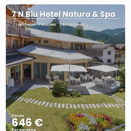
7 N Blu Hotel Natura & Spa
1 DESTINOS
7 NOCHES
2 ACTIVIDADES
Desde
646 €
Por persona