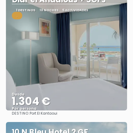
1 DESTINOS
10 NOCHES
5 ACTIVIDADES
.
Desde
1.304 €
Por persona
DESTINO:
Port El Kantaoui
Ver
10 N Bleu Hotel 2 GF