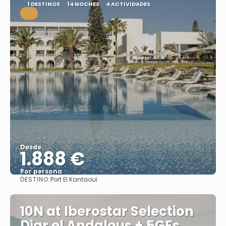
1 DESTINOS
14 NOCHES
4 ACTIVIDADES
.
Desde
1.888 €
Por persona
DESTINO:
Port El Kantaoui
Ver
10N at Iberostar Selection
Diar el Andalous + 5GFs