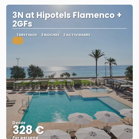
3N at Hipotels Flamenco +
2GFs
1 DESTINOS
3 NOCHES
2 ACTIVIDADES
.
Desde
328 €
Por persona