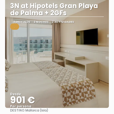
3N at Hipotels Gran Playa
de Palma + 2GFs
1 DESTINOS
3 NOCHES
2 ACTIVIDADES
.
Desde
901 €
Por persona
DESTINO:
Mallorca (Isla)
Ver