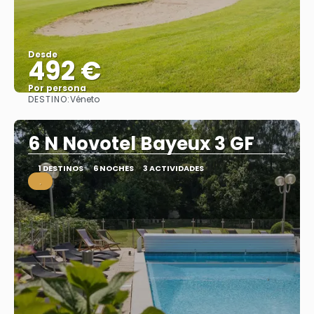
Desde
492 €
Por persona
DESTINO:
Véneto
Ver
6 N Novotel Bayeux 3 GF
1 DESTINOS
6 NOCHES
3 ACTIVIDADES
.