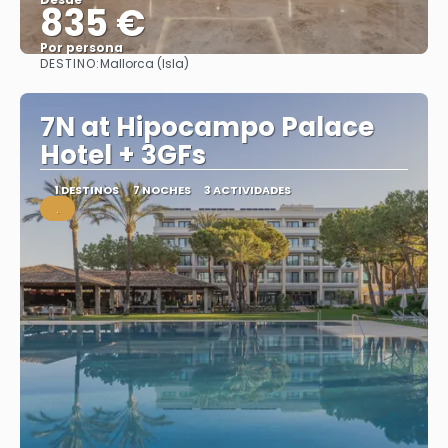
835 €
Por persona
DESTINO:
Mallorca (Isla)
Ver
7N at Hipocampo Palace
Hotel + 3GFs
1 DESTINOS
7 NOCHES
3 ACTIVIDADES
.