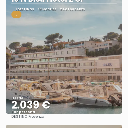
1 DESTINOS
10 NOCHES
2 ACTIVIDADES
.
Desde
2.039 €
Por persona
DESTINO:
Provenza
Ver