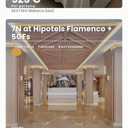
Por persona
DESTINO:
Mallorca (Isla)
Ver
7N at Hipotels Flamenco +
5GFs
1 DESTINOS
7 NOCHES
5 ACTIVIDADES
.
Desde