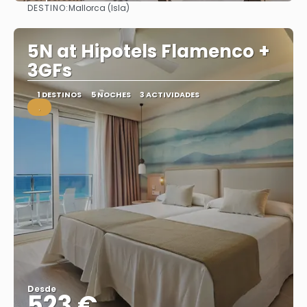
DESTINO:
Mallorca (Isla)
Ver
5N at Hipotels Flamenco +
3GFs
1 DESTINOS
5 NOCHES
3 ACTIVIDADES
.
Desde
523 €