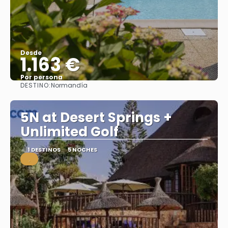
Desde
1.163 €
Por persona
DESTINO:
Normandía
Ver
5N at Desert Springs +
Unlimited Golf
1 DESTINOS
5 NOCHES
.