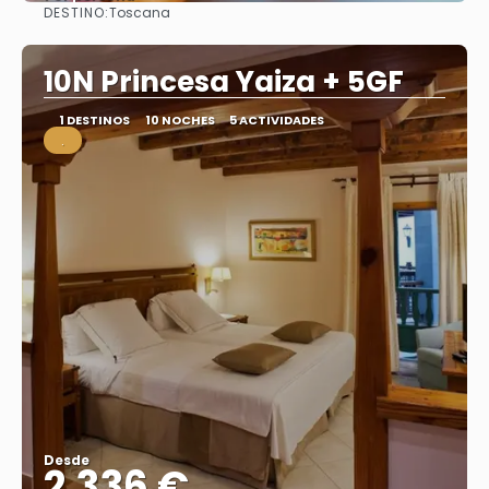
DESTINO:
Toscana
Ver
10N Princesa Yaiza + 5GF
1 DESTINOS
10 NOCHES
5 ACTIVIDADES
.
Desde
2.336 €