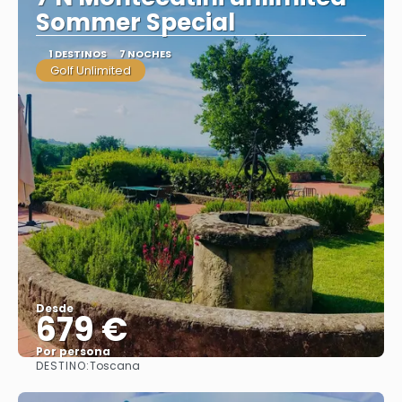
Sommer Special
1 DESTINOS
7 NOCHES
Golf Unlimited
Desde
679 €
Por persona
DESTINO:
Toscana
Ver