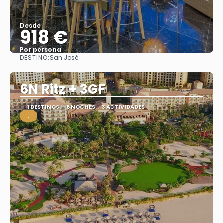
Desde
918 €
Por persona
DESTINO:
San José
Ver
6N Ritz + 3GF
1 DESTINOS
6 NOCHES
3 ACTIVIDADES
.