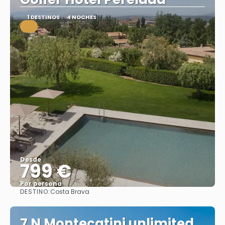
1 DESTINOS
4 NOCHES
.
Desde
799 €
Por persona
DESTINO:
Costa Brava
Ver
7 N Montecatini unlimited