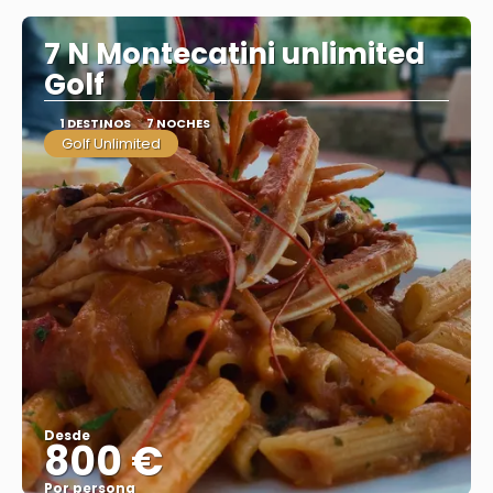
7 N Montecatini unlimited
Golf
1 DESTINOS
7 NOCHES
Golf Unlimited
Desde
800 €
Por persona