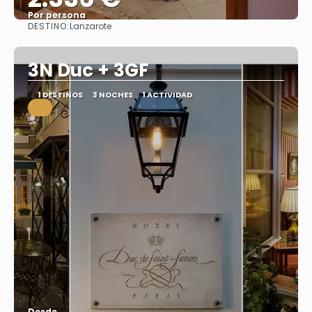
Por persona
DESTINO:
Lanzarote
Ver
3N Duc + 3GF
1 DESTINOS
3 NOCHES
1 ACTIVIDAD
.
Desde