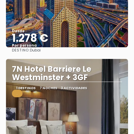
Desde
1.278 €
Por persona
DESTINO:
Dubai
Ver
7N Hotel Barriere Le
Westminster + 3GF
1 DESTINOS
7 NOCHES
3 ACTIVIDADES
.