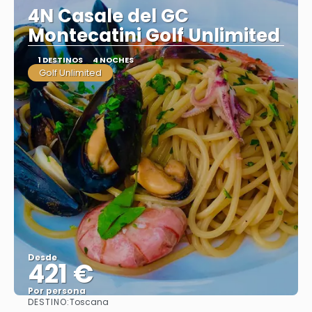
4N Casale del GC
Montecatini Golf Unlimited
1 DESTINOS
4 NOCHES
Golf Unlimited
Desde
421 €
Por persona
DESTINO:
Toscana
Ver