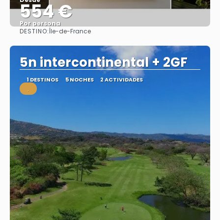
554 €
Por persona
DESTINO:
Île-de-France
Ver
5n intercontinental + 2GF
1 DESTINOS
5 NOCHES
2 ACTIVIDADES
.