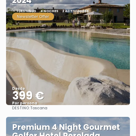
2024
1 DESTINOS
4 NOCHES
2 ACTIVIDADES
Newsletter Offer
Desde
399 €
Por persona
DESTINO:
Toscana
Ver
Premium 4 Night Gourmet
Golfer Hotel Perelada