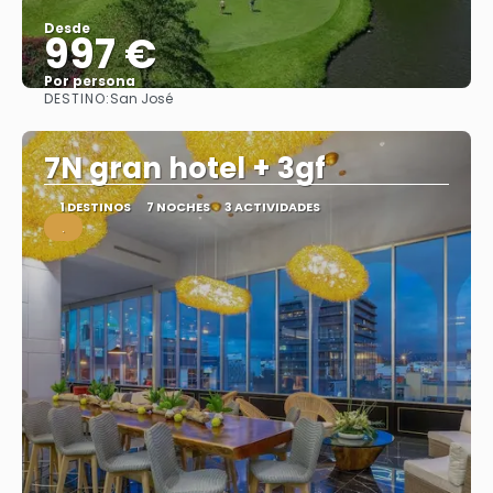
Desde
997 €
Por persona
DESTINO:
San José
Ver
7N gran hotel + 3gf
1 DESTINOS
7 NOCHES
3 ACTIVIDADES
.