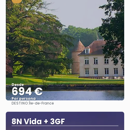
Desde
694 €
Por persona
DESTINO:
Île-de-France
Ver
8N Vida + 3GF