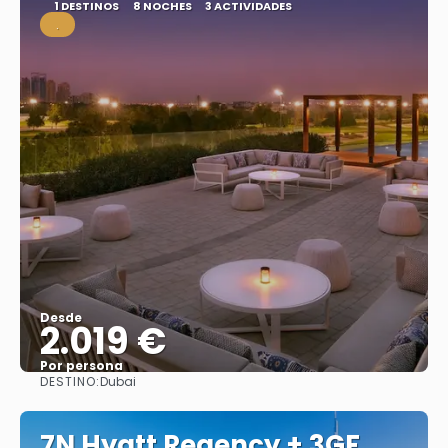
1 DESTINOS
8 NOCHES
3 ACTIVIDADES
.
Desde
2.019 €
Por persona
DESTINO:
Dubai
Ver
7N Hyatt Regency + 3GF