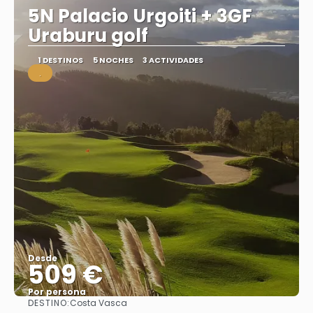
5N Palacio Urgoiti + 3GF
Uraburu golf
1 DESTINOS
5 NOCHES
3 ACTIVIDADES
.
Desde
509 €
Por persona
DESTINO:
Costa Vasca
Ver