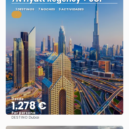
1 DESTINOS
7 NOCHES
3 ACTIVIDADES
.
Desde
1.278 €
Por persona
DESTINO:
Dubai
Ver