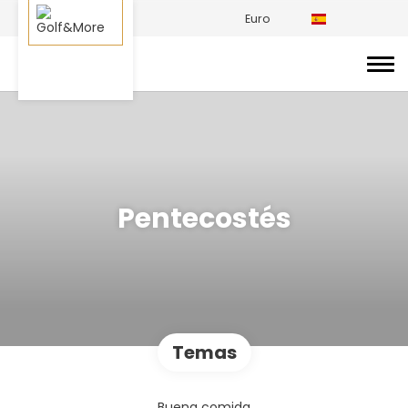
Euro
Pentecostés
Temas
Buena comida