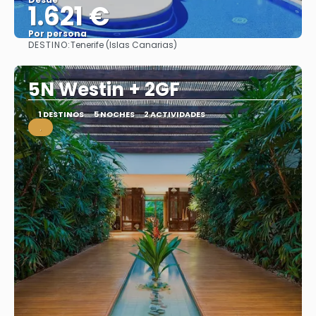
1.621 €
Por persona
DESTINO:
Tenerife (Islas Canarias)
Ver
5N Westin + 2GF
1 DESTINOS
5 NOCHES
2 ACTIVIDADES
.