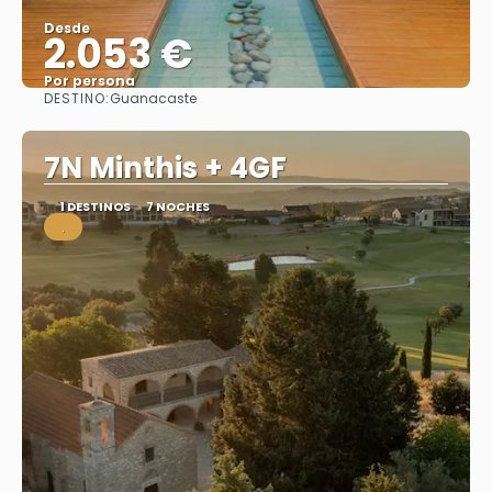
Desde
2.053 €
Por persona
DESTINO:
Guanacaste
Ver
7N Minthis + 4GF
1 DESTINOS
7 NOCHES
.