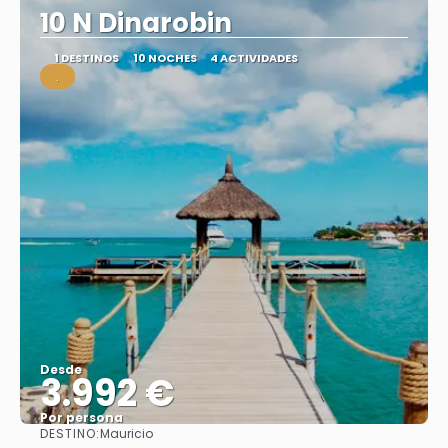
10 N Dinarobin
1 DESTINOS
10 NOCHES
4 ACTIVIDADES
.
Desde
3.992 €
Por persona
DESTINO:
Mauricio
Ver