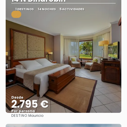
1 DESTINOS
14 NOCHES
5 ACTIVIDADES
.
Desde
2.795 €
Por persona
DESTINO:
Mauricio
Ver