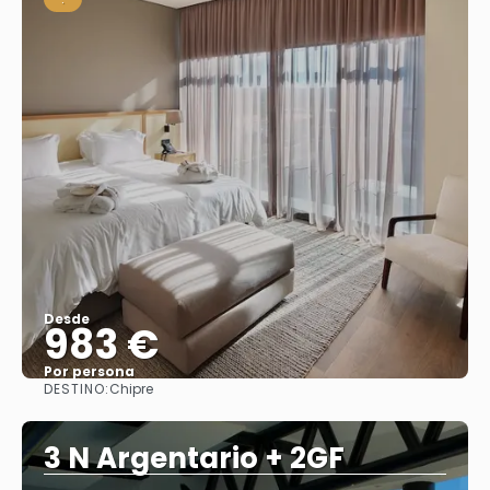
Desde
983 €
Por persona
DESTINO:
Chipre
Ver
3 N Argentario + 2GF