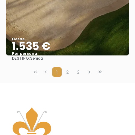
Desde
1.535 €
Por persona
DESTINO:
Senica
Ver
1
2
3