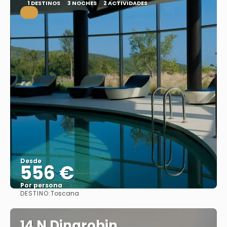
1 DESTINOS
3 NOCHES
2 ACTIVIDADES
.
Desde
556 €
Por persona
DESTINO:
Toscana
Ver
14 N Dinarobin