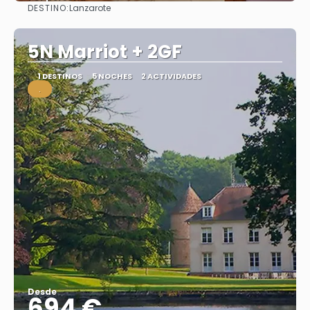
DESTINO:
Lanzarote
Ver
5N Marriot + 2GF
1 DESTINOS
5 NOCHES
2 ACTIVIDADES
.
Desde
694 €